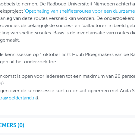
obbels te nemen. De Radboud Universiteit Nijmegen achterhaal
ksproject ‘
Opschaling van snelfietsroutes voor een duurzame, file
aanleg van deze routes versneld kan worden. De onderzoeker
rovincies de belangrijkste succes- en faalfactoren in beeld ge
ling van snelfietsroutes. Basis is de inventarisatie van routes 
 gemaakt.
de kennissessie op 1 oktober licht Huub Ploegmakers van de R
gen uit het onderzoek toe.
enkomst is open voor iedereen tot een maximum van 20 person
m).
gen over de kennissessie kunt u contact opnemen met Anita St
stra@gelderland.nl
).
EMERS (
0
)