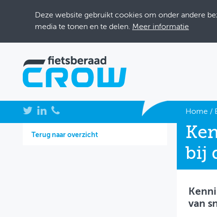
Deze website gebruikt cookies om onder andere bezo
media te tonen en te delen.
Meer informatie
NIEUWS
Home
/
Ken
BIJEENKOMSTEN
Terug naar overzicht
bij
KENNISBANK
ADRESSENBOEK
Kenni
OVER FIETSBERAAD
van sn
THEMASITES