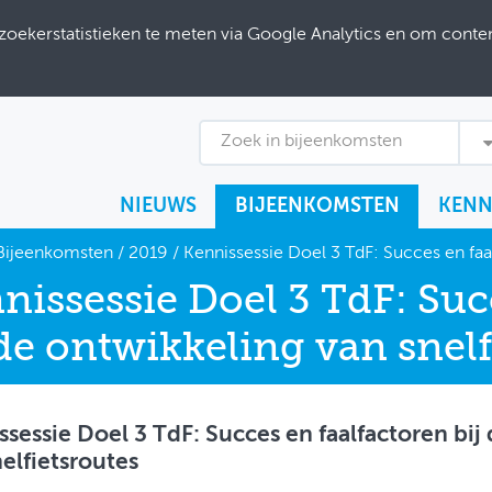
ekerstatistieken te meten via Google Analytics en om content
Zoek in bijeenkomsten
NIEUWS
BIJEENKOMSTEN
KENN
Bijeenkomsten
/
2019
/
Kennissessie Doel 3 TdF: Succes en faal
nissessie Doel 3 TdF: Suc
 de ontwikkeling van snelf
ssessie Doel 3 TdF: Succes en faalfactoren bij
elfietsroutes