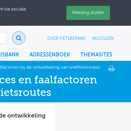
 via sociale
Melding sluiten
OVER FIETSBERAAD
INLOGGEN
ISBANK
ADRESSENBOEK
THEMASITES
factoren bij de ontwikkeling van snelfietsroutes
ces en faalfactoren
ietsroutes
 de ontwikkeling