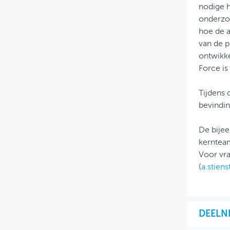
nodige h
onderzoe
hoe de 
van de p
ontwikke
Force is
Tijdens 
bevindin
De bije
kerntea
Voor vra
(
a.stien
DEELN