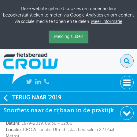
Deze website gebruikt cookies om onder andere
bezoekerstatistieken te meten via Google Analytics en om content
via sociale media te tonen en te delen.
Meer informatie
Melding sluiten
NIEUWS
TERUG NAAR '2019'
Snorfiets naar de rijbaan in de praktijk
Snorfiets naar de rijbaan in de praktijk
BIJEENKOMSTEN
Organisator:
Gemeente Amsterdam en CROW-Fietsberaad
KENNISBANK
Datum:
18-9-2019, 09:30 - 12:00
Locatie:
CROW-locatie Utrecht, Jaarbeursplein 22 (Zaal
ADRESSENBOEK
Metro)