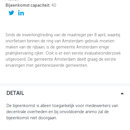
Bijeenkomst capaciteit:
40
OVER FIETSBERAAD
THEMASITES
Sinds de inwerkingtreding van de maatregel per 8 april, waarbij
MIJN PROFIEL
snorfietsen binnen de ring van Amsterdam gebruik moeten
maken van de rijbaan, is de gemeente Amsterdam enige
GEBRUIKER
praktijkervaring rijker. Ook is er een eerste evaluatieonderzoek
uitgevoerd. De gemeente Amsterdam deelt graag de eerste
ervaringen met geïnteresseerde gemeenten.
DETAIL
De bijeenkomst is alleen toegankelijk voor medewerkers van
decentrale overheden en bij onvoldoende animo zal de
bijeenkomst niet doorgaan.