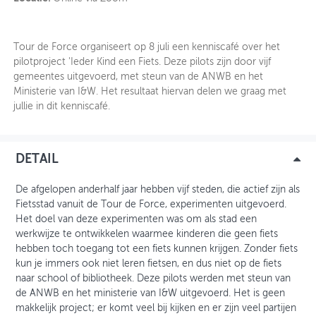
OVER FIETSBERAAD
Tour de Force organiseert op 8 juli een kenniscafé over het
THEMASITES
pilotproject 'Ieder Kind een Fiets. Deze pilots zijn door vijf
gemeentes uitgevoerd, met steun van de ANWB en het
MIJN PROFIEL
Ministerie van I&W. Het resultaat hiervan delen we graag met
jullie in dit kenniscafé.
GEBRUIKER
DETAIL
De afgelopen anderhalf jaar hebben vijf steden, die actief zijn als
Fietsstad vanuit de Tour de Force, experimenten uitgevoerd.
Het doel van deze experimenten was om als stad een
werkwijze te ontwikkelen waarmee kinderen die geen fiets
hebben toch toegang tot een fiets kunnen krijgen. Zonder fiets
kun je immers ook niet leren fietsen, en dus niet op de fiets
naar school of bibliotheek. Deze pilots werden met steun van
de ANWB en het ministerie van I&W uitgevoerd. Het is geen
makkelijk project; er komt veel bij kijken en er zijn veel partijen