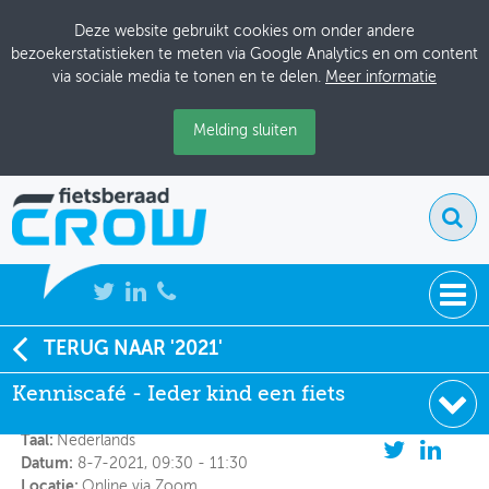
Deze website gebruikt cookies om onder andere
bezoekerstatistieken te meten via Google Analytics en om content
via sociale media te tonen en te delen.
Meer informatie
Melding sluiten
NIEUWS
TERUG NAAR '2021'
Kenniscafé - Ieder kind een fiets
Kenniscafé - Ieder kind een fiets
BIJEENKOMSTEN
Organisator:
Tour de Force
KENNISBANK
Taal:
Nederlands
Datum:
8-7-2021, 09:30 - 11:30
ADRESSENBOEK
Locatie:
Online via Zoom