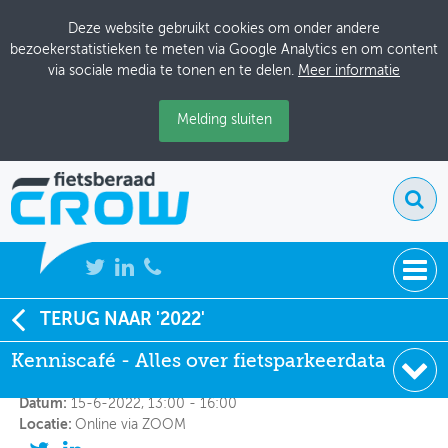
Deze website gebruikt cookies om onder andere
bezoekerstatistieken te meten via Google Analytics en om content
via sociale media te tonen en te delen.
Meer informatie
Melding sluiten
NIEUWS
TERUG NAAR '2022'
Kenniscafé - Alles over fietsparkeerdata
Kenniscafé - Alles over fietsparkeerdata
BIJEENKOMSTEN
Organisator:
Het Regionaal Datateam Midden-Nederland
KENNISBANK
Datum:
15-6-2022, 13:00 - 16:00
Locatie:
Online via ZOOM
ADRESSENBOEK