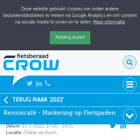
Deze website gebruikt cookies om onder andere
bezoekerstatistieken te meten via Google Analytics en om content
via sociale media te tonen en te delen.
Meer informatie
Melding sluiten
NIEUWS
TERUG NAAR '2022'
Kenniscafé - Markering op Fietspaden
Kenniscafé - Markering op Fietspaden
BIJEENKOMSTEN
Organisator:
Tour de Force
KENNISBANK
Datum:
15-2-2022, 13:00 - 14:15
Locatie:
Online via Zoom
ADRESSENBOEK