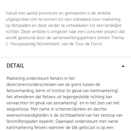
OVER FIETSBERAAD
Vanuit een aantal provincies en gemeenten is de ambitie
uitgesproken om te komen tot een standaard voor markering
THEMASITES
op fietspaden en deze verder te ontwikkelen tot een landelijke
richtlijn. Deze ambitie is omgezet naar een concreet project dat
MIJN PROFIEL
wordt gesteund door de samenwerkingspartners binnen Thema
C ‘Hoogwaardig fietsnetwerk’ van de Tour de Force.
GEBRUIKER
DETAIL
Markering ondersteunt fietsers in het
detecteren/onderscheiden van de grens tussen de
fietsverharding, berm of trottoir (in geval van kantmarkering),
het attenderen dat fietsers uit tegengestelde richting kan
verwachten (in geval van asmarkering) en in het zien van het
wegverloop. Met name in schemer/donker en slechte
weersomstandigheden is de zichtbaarheid van het verloop van
(brom)fietspaden beperkt. Daarnaast ondersteunt met name
kantmarkering fietsers wanneer de blik gefocust is op een