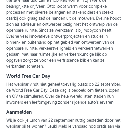
transitie naar duurzame mobiliteit vormt in zijn werk de
belangrijkste drijfveer. Otto loopt warm voor complexe
processen met diverse belangen en stakeholders en steekt
daarbij ook graag zelf de handen uit de mouwen. Eveline houdt
zich als adviseur en ontwerper bezig met het ontwerp van de
openbare ruimte. Sinds ze werkzaam is bij Mobycon heeft
Eveline veel innovatieve ontwerpprojecten en studies in
binnen- en buitenland op het gebied van ontwerpen van de
openbare ruimte, verkeersveiligheid en verkeersnetwerken
gedaan. Met haar ruimtelijke en verkeerskundige kijk op
opgaven zorgt ze voor een verfrissende blik en kan ze
verbanden schetsen.
World Free Car Day
Het webinar vindt niet geheel toevallig plaats op 22 september,
de World Free Car Day. Deze dag is bedoeld om fietsen, lopen
en OV te stimuleren. Over de hele wereld laten steden hun
inwoners een leefomgeving zonder rijdende auto's ervaren.
Aanmelden
Wil je ook je lunch van 22 september nuttig besteden door het
webinar bij te wonen? Leuk! Meld je vandaag nog gratis aan via