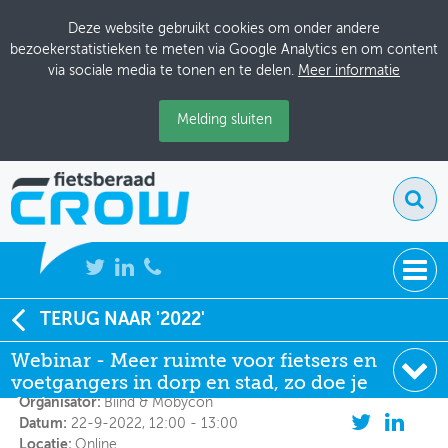
Deze website gebruikt cookies om onder andere
bezoekerstatistieken te meten via Google Analytics en om content
via sociale media te tonen en te delen.
Meer informatie
Melding sluiten
NIEUWS
TERUG NAAR '2022'
Webinar - Meer ruimte voor fietsers en voetgangers
in dorp en stad, zo doe je dat!
Webinar - Meer ruimte voor fietsers en
BIJEENKOMSTEN
voetgangers in dorp en stad, zo doe je
KENNISBANK
Organisator:
Biind & Mobycon
dat!
Datum:
22-9-2022, 12:00 - 13:00
ADRESSENBOEK
Locatie:
Online