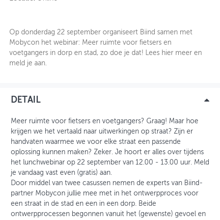
OVER FIETSBERAAD
Op donderdag 22 september organiseert Biind samen met
THEMASITES
Mobycon het webinar: Meer ruimte voor fietsers en
voetgangers in dorp en stad, zo doe je dat! Lees hier meer en
MIJN PROFIEL
meld je aan.
GEBRUIKER
DETAIL
Meer ruimte voor fietsers en voetgangers? Graag! Maar hoe
krijgen we het vertaald naar uitwerkingen op straat? Zijn er
handvaten waarmee we voor elke straat een passende
oplossing kunnen maken? Zeker. Je hoort er alles over tijdens
het lunchwebinar op 22 september van 12.00 - 13.00 uur. Meld
je vandaag vast even (gratis) aan.
Door middel van twee casussen nemen de experts van Biind-
partner Mobycon jullie mee met in het ontwerpproces voor
een straat in de stad en een in een dorp. Beide
ontwerpprocessen begonnen vanuit het (gewenste) gevoel en