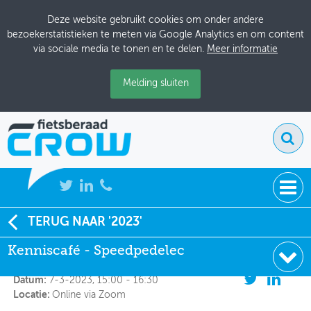
Deze website gebruikt cookies om onder andere
bezoekerstatistieken te meten via Google Analytics en om content
via sociale media te tonen en te delen.
Meer informatie
Melding sluiten
NIEUWS
TERUG NAAR '2023'
Kenniscafé - Speedpedelec
Kenniscafé - Speedpedelec
BIJEENKOMSTEN
Organisator:
Tour de Force
KENNISBANK
Datum:
7-3-2023, 15:00 - 16:30
Locatie:
Online via Zoom
ADRESSENBOEK