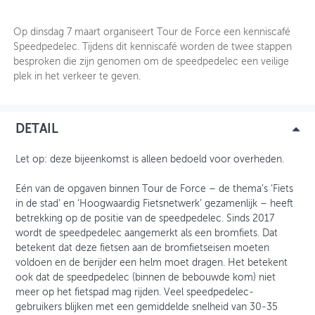
OVER FIETSBERAAD
Op dinsdag 7 maart organiseert Tour de Force een kenniscafé
Speedpedelec. Tijdens dit kenniscafé worden de twee stappen
THEMASITES
besproken die zijn genomen om de speedpedelec een veilige
plek in het verkeer te geven.
MIJN PROFIEL
GEBRUIKER
DETAIL
Let op: deze bijeenkomst is alleen bedoeld voor overheden.
Eén van de opgaven binnen Tour de Force – de thema’s ‘Fiets
in de stad’ en ‘Hoogwaardig Fietsnetwerk’ gezamenlijk – heeft
betrekking op de positie van de speedpedelec. Sinds 2017
wordt de speedpedelec aangemerkt als een bromfiets. Dat
betekent dat deze fietsen aan de bromfietseisen moeten
voldoen en de berijder een helm moet dragen. Het betekent
ook dat de speedpedelec (binnen de bebouwde kom) niet
meer op het fietspad mag rijden. Veel speedpedelec-
gebruikers blijken met een gemiddelde snelheid van 30-35