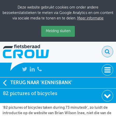
Deze website gebruikt cookies om onder andere
bezoekerstatistieken te meten via Google Analytics en om content
via sociale media te tonen en te delen.
Meer informatie
Melding sluiten
NIEUWS
TERUG NAAR 'KENNISBANK'
Soort:
Nieuws Fietsberaad
82 pictures of bicycles
BIJEENKOMSTEN
Datum:
20-07-2007
KENNISBANK
‘82 pictures of bicycles taken during 73 minutes&', zo luidt de
introductie op de website van Brian Wilson (nee, niet die van de
ADRESSENBOEK