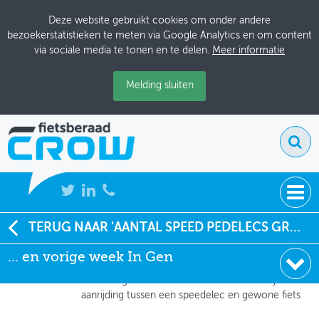
Deze website gebruikt cookies om onder andere
bezoekerstatistieken te meten via Google Analytics en om content
via sociale media te tonen en te delen.
Meer informatie
Melding sluiten
NIEUWS
TERUG NAAR 'AANTAL SPEED PEDELECS GROEIT STERK IN BELGIË'
Jo Verwimp
, Groen!
... en vorige week In Gen
BIJEENKOMSTEN
08-10-2019 om 12:19
... en vorige week In Gent de eerste dodelijke
KENNISBANK
aanrijding tussen een speedelec en gewone fiets
ADRESSENBOEK