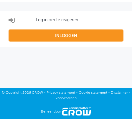
OVER FIETSBERAAD
Log in om te reageren
THEMASITES
MIJN PROFIEL
INLOGGEN
GEBRUIKER
©
Copyright
2026 CROW -
Privacy statement
-
Cookie statement
-
Disclaimer
-
Voorwaarden
Beheer door