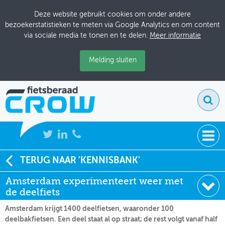
Deze website gebruikt cookies om onder andere
bezoekerstatistieken te meten via Google Analytics en om content
via sociale media te tonen en te delen.
Meer informatie
Melding sluiten
NIEUWS
TERUG NAAR 'KENNISBANK'
Soort:
Nieuws Fietsberaad
Amsterdam experimenteert weer met
BIJEENKOMSTEN
Datum:
21-06-2021
de deelfiets
KENNISBANK
Amsterdam krijgt 1400 deelfietsen, waaronder 100
deelbakfietsen. Een deel staat al op straat; de rest volgt vanaf half
ADRESSENBOEK