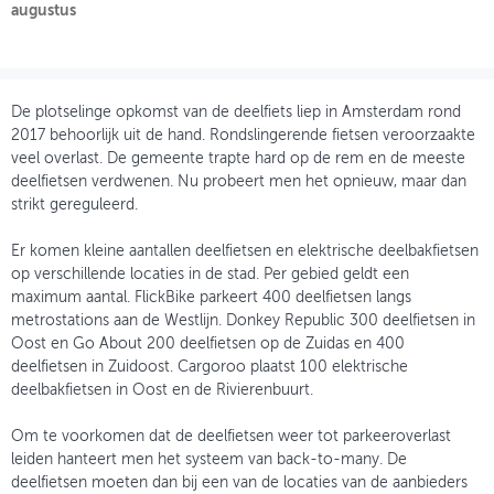
augustus
OVER FIETSBERAAD
THEMASITES
De plotselinge opkomst van de deelfiets liep in Amsterdam rond
MIJN PROFIEL
2017 behoorlijk uit de hand. Rondslingerende fietsen veroorzaakte
veel overlast. De gemeente trapte hard op de rem en de meeste
GEBRUIKER
deelfietsen verdwenen. Nu probeert men het opnieuw, maar dan
strikt gereguleerd.
Er komen kleine aantallen deelfietsen en elektrische deelbakfietsen
op verschillende locaties in de stad. Per gebied geldt een
maximum aantal. FlickBike parkeert 400 deelfietsen langs
metrostations aan de Westlijn. Donkey Republic 300 deelfietsen in
Oost en Go About 200 deelfietsen op de Zuidas en 400
deelfietsen in Zuidoost. Cargoroo plaatst 100 elektrische
deelbakfietsen in Oost en de Rivierenbuurt.
Om te voorkomen dat de deelfietsen weer tot parkeeroverlast
leiden hanteert men het systeem van back-to-many. De
deelfietsen moeten dan bij een van de locaties van de aanbieders