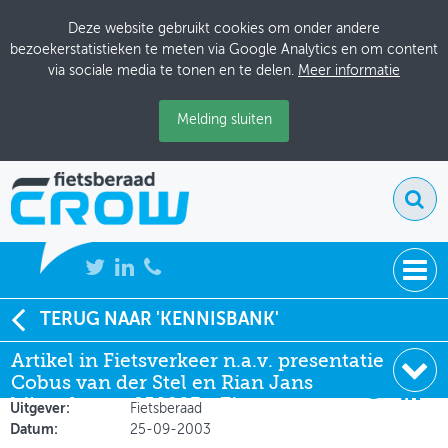
Deze website gebruikt cookies om onder andere
bezoekerstatistieken te meten via Google Analytics en om content
via sociale media te tonen en te delen.
Meer informatie
Melding sluiten
NIEUWS
TERUG NAAR 'KENNISBANK'
Soort:
Artikelen Fietsverkeer
Artikel in Fietsverkeer n.a.v. presentatie
BIJEENKOMSTEN
Auteur:
Cobus van der Stel, Rian
Cobus van der Stel en Rian Jans
Jans
KENNISBANK
bijeenkomst 250903 - Fiet
Uitgever:
Fietsberaad
Datum:
25-09-2003
ADRESSENBOEK