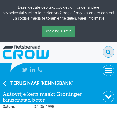
Deze website gebruikt cookies om onder andere
bezoekerstatistieken te meten via Google Analytics en om content
via sociale media te tonen en te delen.
Meer informatie
Melding sluiten
NIEUWS
TERUG NAAR 'KENNISBANK'
Soort:
Artikelen Tijdschriften
Autovrije kern maakt Groninger
BIJEENKOMSTEN
Auteur:
Rob van Vliet
binnenstad beter
Uitgever:
Verkeerskunde
KENNISBANK
Datum:
07-05-1998
ADRESSENBOEK