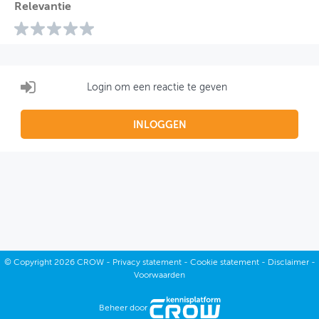
Relevantie
Login om een reactie te geven
INLOGGEN
©
Copyright
2026 CROW -
Privacy statement
-
Cookie statement
-
Disclaimer
-
Voorwaarden
Beheer door