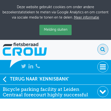
Deze website gebruikt cookies om onder andere
bezoekerstatistieken te meten via Google Analytics en om content
via sociale media te tonen en te delen.
Meer informatie
Melding sluiten
NIEUWS
TERUG NAAR 'KENNISBANK'
Soort:
Artikelen Fietsverkeer
Bicycle parking facility at Leiden
BIJEENKOMSTEN
Uitgever:
Fietsverkeer
Centraal forecourt highly successful
Datum:
01-06-2003
KENNISBANK
ADRESSENBOEK