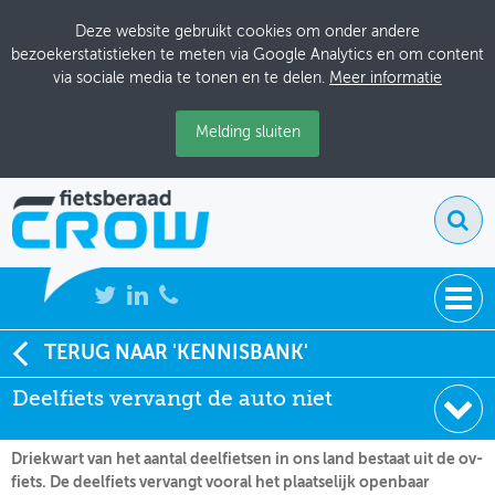
Deze website gebruikt cookies om onder andere
bezoekerstatistieken te meten via Google Analytics en om content
via sociale media te tonen en te delen.
Meer informatie
Melding sluiten
NIEUWS
TERUG NAAR 'KENNISBANK'
Soort:
Nieuws Fietsberaad
Deelfiets vervangt de auto niet
BIJEENKOMSTEN
Datum:
05-10-2021
KENNISBANK
Driekwart van het aantal deelfietsen in ons land bestaat uit de ov-
fiets. De deelfiets vervangt vooral het plaatselijk openbaar
ADRESSENBOEK