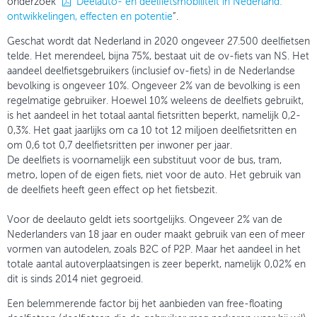
onderzoek “
Deelauto- en deelfietsmobiliteit in Nederland:
ontwikkelingen, effecten en potentie
”.
Geschat wordt dat Nederland in 2020 ongeveer 27.500 deelfietsen
telde. Het merendeel, bijna 75%, bestaat uit de ov-fiets van NS. Het
aandeel deelfietsgebruikers (inclusief ov-fiets) in de Nederlandse
bevolking is ongeveer 10%. Ongeveer 2% van de bevolking is een
regelmatige gebruiker. Hoewel 10% weleens de deelfiets gebruikt,
is het aandeel in het totaal aantal fietsritten beperkt, namelijk 0,2-
0,3%. Het gaat jaarlijks om ca 10 tot 12 miljoen deelfietsritten en
om 0,6 tot 0,7 deelfietsritten per inwoner per jaar.
De deelfiets is voornamelijk een substituut voor de bus, tram,
metro, lopen of de eigen fiets, niet voor de auto. Het gebruik van
de deelfiets heeft geen effect op het fietsbezit.
Voor de deelauto geldt iets soortgelijks. Ongeveer 2% van de
Nederlanders van 18 jaar en ouder maakt gebruik van een of meer
vormen van autodelen, zoals B2C of P2P. Maar het aandeel in het
totale aantal autoverplaatsingen is zeer beperkt, namelijk 0,02% en
dit is sinds 2014 niet gegroeid.
Een belemmerende factor bij het aanbieden van free-floating