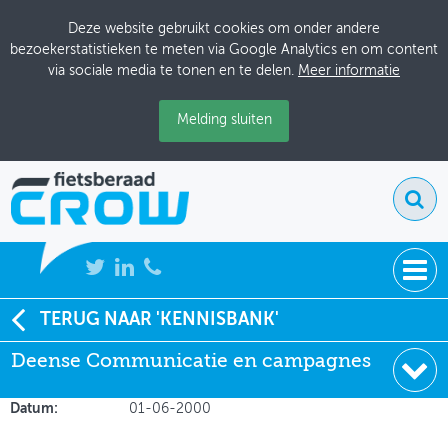
Deze website gebruikt cookies om onder andere
bezoekerstatistieken te meten via Google Analytics en om content
via sociale media te tonen en te delen.
Meer informatie
Melding sluiten
NIEUWS
TERUG NAAR 'KENNISBANK'
Soort:
Onderzoeksrapporten
Deense Communicatie en campagnes
BIJEENKOMSTEN
Auteur:
Jensen
Uitgever:
VD
KENNISBANK
Datum:
01-06-2000
ADRESSENBOEK