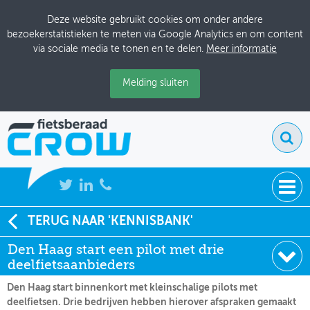
Deze website gebruikt cookies om onder andere
bezoekerstatistieken te meten via Google Analytics en om content
via sociale media te tonen en te delen.
Meer informatie
Melding sluiten
NIEUWS
TERUG NAAR 'KENNISBANK'
Soort:
Nieuws Fietsberaad
Den Haag start een pilot met drie
BIJEENKOMSTEN
Datum:
30-11-2018
deelfietsaanbieders
KENNISBANK
Den Haag start binnenkort met kleinschalige pilots met
deelfietsen. Drie bedrijven hebben hierover afspraken gemaakt
ADRESSENBOEK