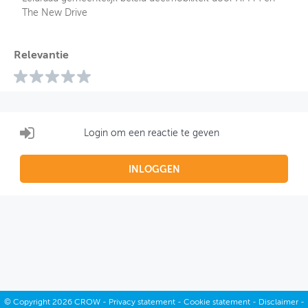
The New Drive
Relevantie
Login om een reactie te geven
INLOGGEN
©
Copyright
2026 CROW -
Privacy statement
-
Cookie statement
-
Disclaimer
-