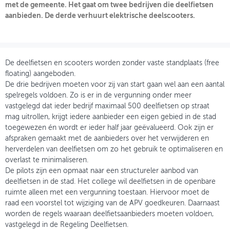
met de gemeente. Het gaat om twee bedrijven die deelfietsen
aanbieden. De derde verhuurt elektrische deelscooters.
OVER FIETSBERAAD
THEMASITES
MIJN PROFIEL
De deelfietsen en scooters worden zonder vaste standplaats (free
floating) aangeboden.
GEBRUIKER
De drie bedrijven moeten voor zij van start gaan wel aan een aantal
spelregels voldoen. Zo is er in de vergunning onder meer
vastgelegd dat ieder bedrijf maximaal 500 deelfietsen op straat
mag uitrollen, krijgt iedere aanbieder een eigen gebied in de stad
toegewezen én wordt er ieder half jaar geëvalueerd. Ook zijn er
afspraken gemaakt met de aanbieders over het verwijderen en
herverdelen van deelfietsen om zo het gebruik te optimaliseren en
overlast te minimaliseren.
De pilots zijn een opmaat naar een structureler aanbod van
deelfietsen in de stad. Het college wil deelfietsen in de openbare
ruimte alleen met een vergunning toestaan. Hiervoor moet de
raad een voorstel tot wijziging van de APV goedkeuren. Daarnaast
worden de regels waaraan deelfietsaanbieders moeten voldoen,
vastgelegd in de Regeling Deelfietsen.