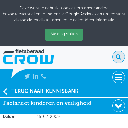
Deze website gebruikt cookies om onder andere
bezoekerstatistieken te meten via Google Analytics en om content
via sociale media te tonen en te delen.
Meer informatie
Melding sluiten
NIEUWS
TERUG NAAR 'KENNISBANK'
Soort:
Factsheets & Infographics
Factsheet kinderen en veiligheid
BIJEENKOMSTEN
Auteur:
SWOV
Uitgever:
SWOV
KENNISBANK
Datum:
15-02-2009
ADRESSENBOEK