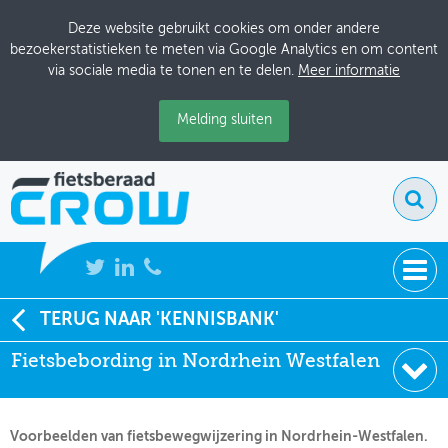
Deze website gebruikt cookies om onder andere
bezoekerstatistieken te meten via Google Analytics en om content
via sociale media te tonen en te delen.
Meer informatie
Melding sluiten
NIEUWS
TERUG NAAR 'KENNISBANK'
Soort:
Brochures & Flyers
Fietsbebording in Nordrhein Westfalen
BIJEENKOMSTEN
Uitgever:
Ministerium NRW
Datum:
23-11-2003
KENNISBANK
Voorbeelden van fietsbewegwijzering in Nordrhein-Westfalen.
ADRESSENBOEK