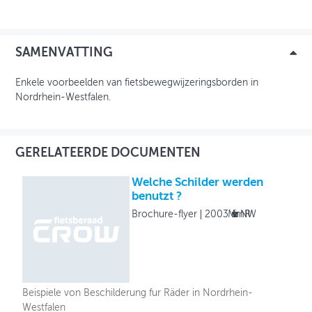
OVER FIETSBERAAD
SAMENVATTING
THEMASITES
Enkele voorbeelden van fietsbewegwijzeringsborden in
MIJN PROFIEL
Nordrhein-Westfalen.
GEBRUIKER
GERELATEERDE DOCUMENTEN
Welche Schilder werden
benutzt ?
Brochure-flyer
2003
Ministerium NRW
Beispiele von Beschilderung fur Räder in Nordrhein-
Westfalen