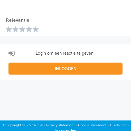
Relevantie
Login om een reactie te geven
INLOGGEN
©
Copyright
2026 CROW -
Privacy statement
-
Cookie statement
-
Disclaimer
-
Voorwaarden