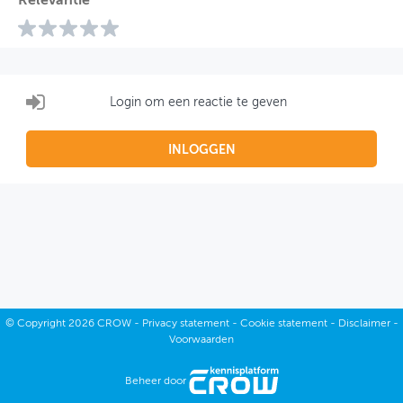
Relevantie
Login om een reactie te geven
INLOGGEN
©
Copyright
2026 CROW -
Privacy statement
-
Cookie statement
-
Disclaimer
-
Voorwaarden
Beheer door