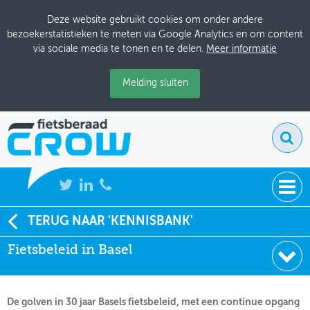
Deze website gebruikt cookies om onder andere
bezoekerstatistieken te meten via Google Analytics en om content
via sociale media te tonen en te delen.
Meer informatie
Melding sluiten
NIEUWS
TERUG NAAR 'KENNISBANK'
Soort:
Artikelen Fietsverkeer
Fietsbeleid in Basel
BIJEENKOMSTEN
Uitgever:
Fietsverkeer
Datum:
01-10-2003
KENNISBANK
De golven in 30 jaar Basels fietsbeleid, met een continue opgang
ADRESSENBOEK