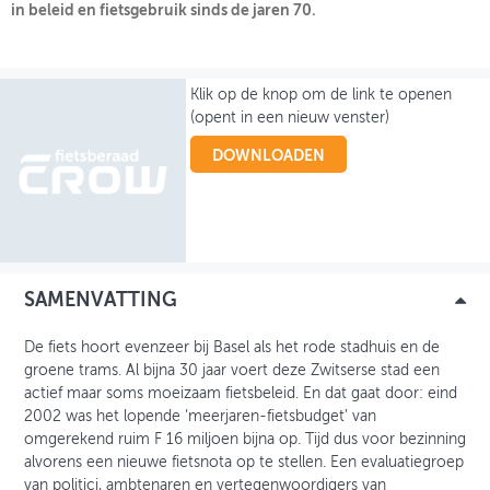
in beleid en fietsgebruik sinds de jaren 70.
OVER FIETSBERAAD
THEMASITES
Klik op de knop om de link te openen
(opent in een nieuw venster)
MIJN PROFIEL
DOWNLOADEN
GEBRUIKER
SAMENVATTING
De fiets hoort evenzeer bij Basel als het rode stadhuis en de
groene trams. Al bijna 30 jaar voert deze Zwitserse stad een
actief maar soms moeizaam fietsbeleid. En dat gaat door: eind
2002 was het lopende ‘meerjaren-fietsbudget’ van
omgerekend ruim F 16 miljoen bijna op. Tijd dus voor bezinning
alvorens een nieuwe fietsnota op te stellen. Een evaluatiegroep
van politici, ambtenaren en vertegenwoordigers van