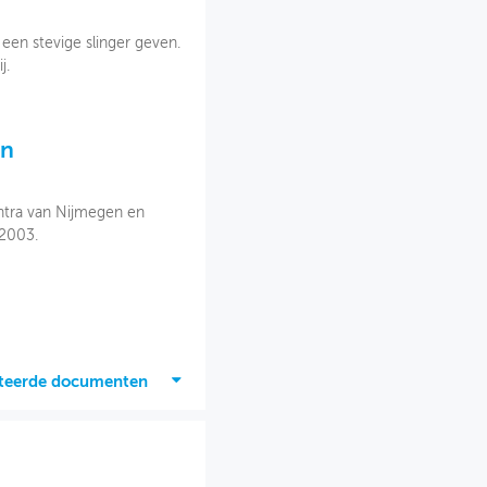
 een stevige slinger geven.
j.
en
ntra van Nijmegen en
 2003.
ateerde documenten