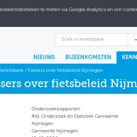
ekerstatistieken te meten via Google Analytics en om content
Zoek in kennisbank
NIEUWS
BIJEENKOMSTEN
KENN
Kennisbank
/
Fietsers over fietsbeleid Nijmegen
tsers over fietsbeleid Nij
Onderzoeksrapporten
Afd. Onderzoek en Statistiek Gemeente
Nijmegen
Gemeente Nijmegen