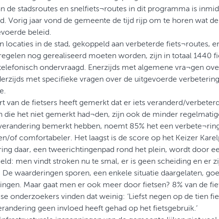
an de stadsroutes en snelfiets¬routes in dit programma is inmi
d. Vorig jaar vond de gemeente de tijd rijp om te horen wat d
evoerde beleid.
 locaties in de stad, gekoppeld aan verbeterde fiets¬routes, e
egelen nog gerealiseerd moeten worden, zijn in totaal 1440 f
 telefonisch ondervraagd. Enerzijds met algemene vra¬gen over 
derzijds met specifieke vragen over de uitgevoerde verbeterin
e.
t van de fietsers heeft gemerkt dat er iets veranderd/verbeterd
die het niet gemerkt had¬den, zijn ook de minder regelmatige
verandering bemerkt hebben, noemt 85% het een verbete¬ring: 
 en/of comfortabeler. Het laagst is de score op het Keizer Karel
ing daar, een tweerichtingenpad rond het plein, wordt door ee
ld: men vindt stroken nu te smal, er is geen scheiding en er z
s. De waarderingen sporen, een enkele situatie daargelaten, go
ingen. Maar gaat men er ook meer door fietsen? 8% van de fie
e onderzoekers vinden dat weinig: ‘Liefst negen op de tien fi
erandering geen invloed heeft gehad op het fietsgebruik.’