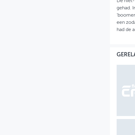
De niet-
gehad. I
‘boomera
een zoda
had de a
GEREL