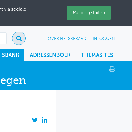
 via sociale
Melding sluiten
OVER FIETSBERAAD
INLOGGEN
ISBANK
ADRESSENBOEK
THEMASITES
megen