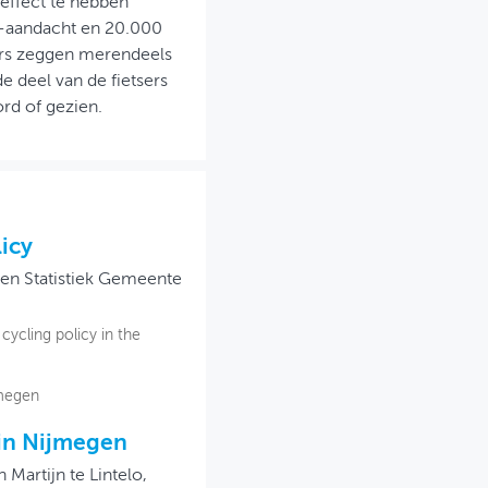
 effect te hebben
a-aandacht en 20.000
sers zeggen merendeels
 deel van de fietsers
rd of gezien.
icy
en Statistiek Gemeente
cycling policy in the
jmegen
l in Nijmegen
 Martijn te Lintelo,