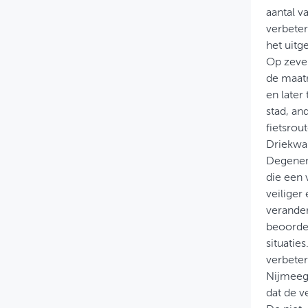
aantal v
verbeter
het uitg
Op zeven
de maatr
en later
stad, an
fietsrout
Driekwar
Degenen 
die een 
veiliger
verander
beoordee
situatie
verbeter
Nijmeegs
dat de v