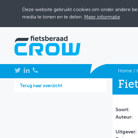
Deze website gebruikt cookies om onder andere bezo
media te tonen en te delen.
Meer informatie
NIEUWS
Home
/
Fie
BIJEENKOMSTEN
Terug naar overzicht
KENNISBANK
ADRESSENBOEK
Soort:
Auteur:
OVER FIETSBERAAD
Uitgever:
THEMASITES