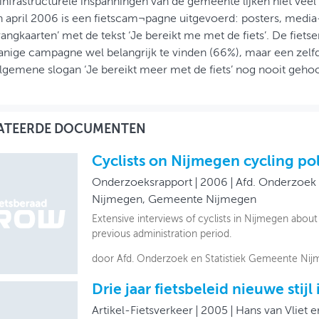
infrastructurele inspanningen van de gemeente lijken niet veel
n april 2006 is een fietscam¬pagne uitgevoerd: posters, medi
ngkaarten’ met de tekst ‘Je bereikt me met de fiets’. De fiet
nige campagne wel belangrijk te vinden (66%), maar een zelfde
lgemene slogan ‘Je bereikt meer met de fiets’ nog nooit gehoo
ATEERDE DOCUMENTEN
Cyclists on Nijmegen cycling pol
Onderzoeksrapport
2006
Afd. Onderzoek 
Nijmegen, Gemeente Nijmegen
Extensive interviews of cyclists in Nijmegen about 
previous administration period.
door Afd. Onderzoek en Statistiek Gemeente Ni
Drie jaar fietsbeleid nieuwe stij
Artikel-Fietsverkeer
2005
Hans van Vliet en