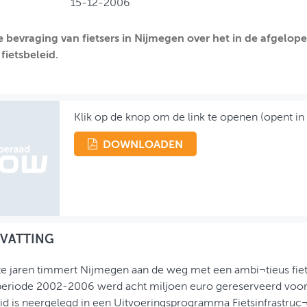
15-12-2006
e bevraging van fietsers in Nijmegen over het in de afgelop
fietsbeleid.
Klik op de knop om de link te openen (opent in
DOWNLOADEN
VATTING
te jaren timmert Nijmegen aan de weg met een ambi¬tieus fiet
eriode 2002-2006 werd acht miljoen euro gereserveerd voor 
id is neergelegd in een Uitvoeringsprogramma Fietsinfrastru