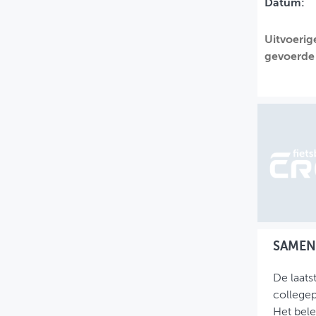
Datum:
MIJN PROFIEL
Uitvoerig
GEBRUIKER
gevoerde 
SAMEN
De laats
collegep
Het bele