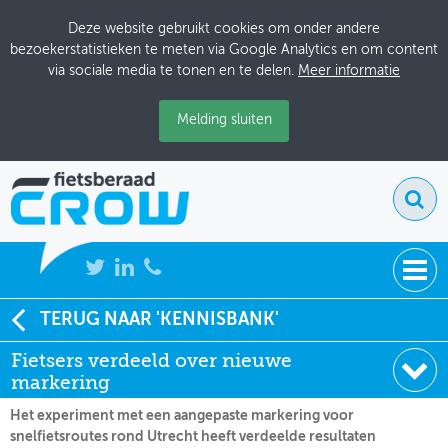
Deze website gebruikt cookies om onder andere
bezoekerstatistieken te meten via Google Analytics en om content
via sociale media te tonen en te delen.
Meer informatie
Melding sluiten
NIEUWS
TERUG NAAR 'KENNISBANK'
Soort:
Nieuws Fietsberaad
Fietsers verdeeld over nieuwe
BIJEENKOMSTEN
Datum:
16-10-2018
markering
KENNISBANK
Het experiment met een aangepaste markering voor
snelfietsroutes rond Utrecht heeft verdeelde resultaten
ADRESSENBOEK