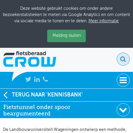
Deze website gebruikt cookies om onder andere
bezoekerstatistieken te meten via Google Analytics en om content
via sociale media te tonen en te delen.
Meer informatie
Melding sluiten
NIEUWS
TERUG NAAR 'KENNISBANK'
Soort:
Artikelen Fietsverkeer
Fietstunnel onder spoor
BIJEENKOMSTEN
Uitgever:
Fietsverkeer
beargumenteerd
Datum:
01-07-1997
KENNISBANK
De Landbouwuniversiteit Wageningen ontwierp een methode,
ADRESSENBOEK