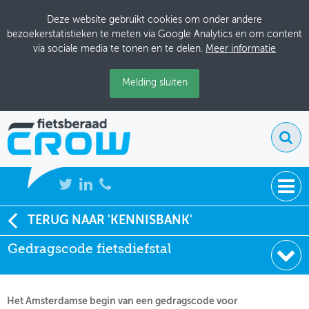
Deze website gebruikt cookies om onder andere
bezoekerstatistieken te meten via Google Analytics en om content
via sociale media te tonen en te delen.
Meer informatie
Melding sluiten
NIEUWS
TERUG NAAR 'KENNISBANK'
Soort:
Artikelen Tijdschriften
Gedragscode fietsdiefstal
BIJEENKOMSTEN
Uitgever:
Vogelvrije Fietser
Datum:
14-09-2003
KENNISBANK
Het Amsterdamse begin van een gedragscode voor
ADRESSENBOEK