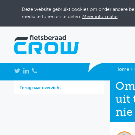
Deze website gebruikt cookies om onder andere bezo
media te tonen en te delen.
Meer informatie
NIEUWS
Home
/
BIJEENKOMSTEN
Om 
Terug naar overzicht
KENNISBANK
uit
ADRESSENBOEK
nie
OVER FIETSBERAAD
THEMASITES