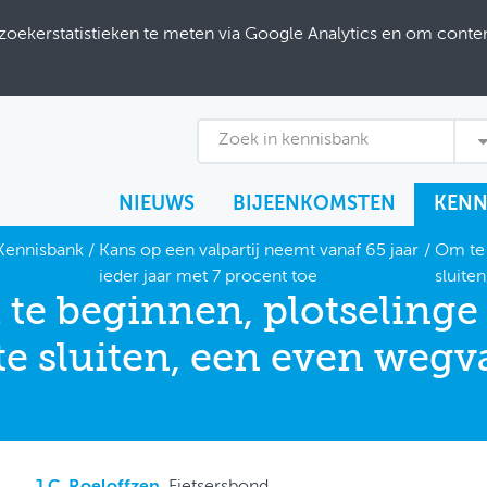
ekerstatistieken te meten via Google Analytics en om content
Zoek in kennisbank
NIEUWS
BIJEENKOMSTEN
KENN
Kennisbank
/
Kans op een valpartij neemt vanaf 65 jaar
/
Om te 
ieder jaar met 7 procent toe
sluite
te beginnen, plotselinge 
 te sluiten, een even weg
J.C. Roeloffzen
, Fietsersbond