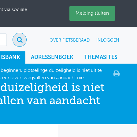
 via sociale
Melding sluiten
OVER FIETSBERAAD
INLOGGEN
ISBANK
ADRESSENBOEK
THEMASITES
beginnen, plotselinge duizeligheid is niet uit te
n, een even wegvallen van aandacht nie
duizeligheid is niet
vallen van aandacht