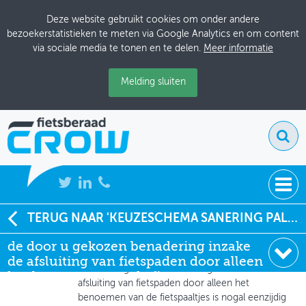
Deze website gebruikt cookies om onder andere
bezoekerstatistieken te meten via Google Analytics en om content
via sociale media te tonen en te delen.
Meer informatie
Melding sluiten
NIEUWS
TERUG NAAR 'KEUZESCHEMA SANERING PALEN OP FIETSPADEN'
Gerard Boers
de door u gekozen benadering inzake
BIJEENKOMSTEN
27-05-2014 om 15:41
de afsluiting van fietspaden door alleen
de door u gekozen benadering inzake de
KENNISBANK
het benoemen van de fie
afsluiting van fietspaden door alleen het
benoemen van de fietspaaltjes is nogal eenzijdig
ADRESSENBOEK