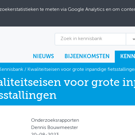
ekerstatistieken te meten via Google Analytics en om content
Zoek in kennisbank
NIEUWS
BIJEENKOMSTEN
KENN
Kennisbank
/
Kwaliteitseisen voor grote inpandige fietsstallinge
liteitseisen voor grote i
tsstallingen
Onderzoeksrapporten
Dennis Bouwmeester
20-08-2023