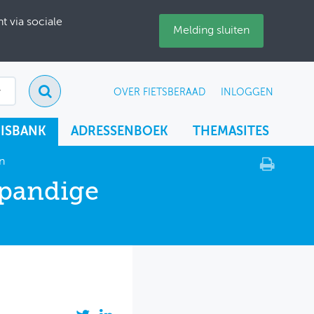
 via sociale
Melding sluiten
OVER FIETSBERAAD
INLOGGEN
ISBANK
ADRESSENBOEK
THEMASITES
n
npandige