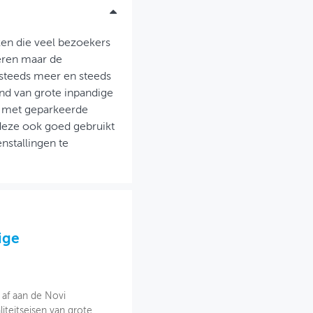
ken die veel bezoekers
leren maar de
steeds meer en steeds
nd van grote inpandige
at met geparkeerde
 deze ook goed gebruikt
enstallingen te
ige
af aan de Novi
teitseisen van grote