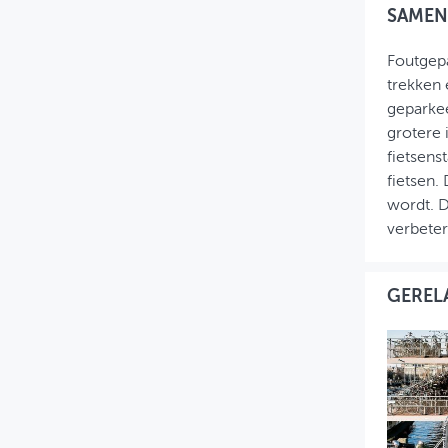
SAMEN
Foutgepa
trekken 
geparkee
grotere 
fietsens
fietsen.
wordt. D
verbete
GEREL