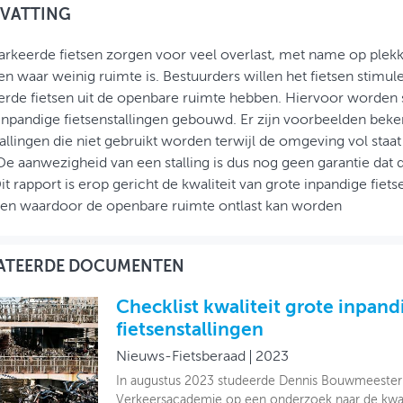
VATTING
rkeerde fietsen zorgen voor veel overlast, met name op plek
en waar weinig ruimte is. Bestuurders willen het fietsen stimu
rde fietsen uit de openbare ruimte hebben. Hiervoor worden 
inpandige fietsenstallingen gebouwd. Er zijn voorbeelden beke
tallingen die niet gebruikt worden terwijl de omgeving vol sta
 De aanwezigheid van een stalling is dus nog geen garantie dat
it rapport is erop gericht de kwaliteit van grote inpandige fiets
ren waardoor de openbare ruimte ontlast kan worden
ATEERDE DOCUMENTEN
Checklist kwaliteit grote inpand
fietsenstallingen
Nieuws-Fietsberaad
2023
In augustus 2023 studeerde Dennis Bouwmeester 
Verkeersacademie op een onderzoek naar de kwali