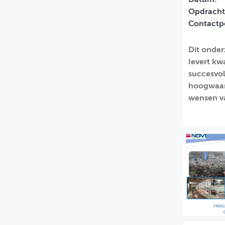
Opdracht
MIJN PROFIEL
Contactp
GEBRUIKER
Dit onder
levert kw
succesvol
hoogwaard
wensen va