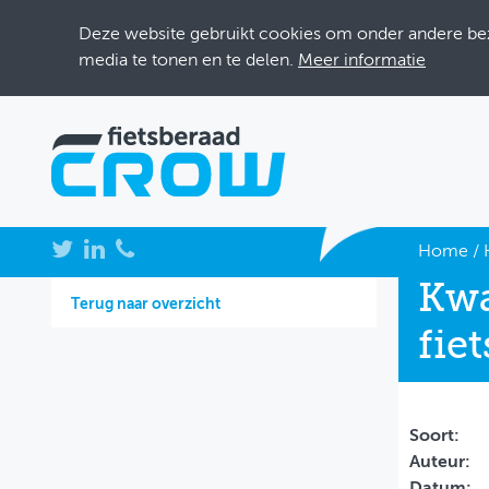
Deze website gebruikt cookies om onder andere bezo
media te tonen en te delen.
Meer informatie
NIEUWS
Home
/
Kwa
BIJEENKOMSTEN
Terug naar overzicht
fie
KENNISBANK
ADRESSENBOEK
OVER FIETSBERAAD
Soort:
Auteur:
THEMASITES
Datum: