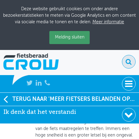
Deze website gebruikt cookies om onder andere
bezoekerstatistieken te meten via Google Analytics en om content
via sociale media te tonen en te delen.
Meer informatie
Melding sluiten
NIEUWS
TERUG NAAR 'MEER FIETSERS BELANDEN OP DE SEH'
Willem Kroon
Ik denk dat het verstandi
BIJEENKOMSTEN
15-04-2022 om 07:45
Ik denk dat het verstandig is om aan de snelheid
KENNISBANK
van de fiets maatregelen te treffen. Immers een
hoge snelheid is een groter letsel bij een ongeval.
ADRESSENBOEK