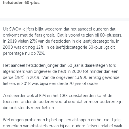
fietsdoden 60-plus.
OVER FIETSBERAAD
THEMASITES
Uit SWOV-cijfers blijkt wederom dat het aandeel ouderen dat
MIJN PROFIEL
omkomt met de fiets groeit. Dat is vooral te zien bij 80-plussers.
In 2019 vielen 27% van de fietsdoden in die leeftijdscategorie, in
GEBRUIKER
2000 was dit nog 12%. In de leeftijdscategorie 60-plus ligt dit
percentage nu op 72%.
Het aandeel fietsdoden jonger dan 60 jaar is daarentegen fors
afgenomen: van ongeveer de helft in 2000 tot minder dan een
derde (28%) in 2019. Van de ongeveer 13.900 ernstig gewonde
fietsers in 2018 was bijna een derde 70 jaar of ouder.
Zoals eerder ook al KiM en het CBS constateerden komt de
toename onder de ouderen vooral doordat er meer ouderen zijn
die ook steeds meer fietsen.
Wel dragen problemen bij het op- en afstappen en het niet tijdig
opmerken van obstakels eraan bij dat oudere fietsers relatief vaak