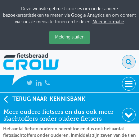
Deze website gebruikt cookies om onder andere
bezoekerstatistieken te meten via Google Analytics en om content
via sociale media te tonen en te delen.
Meer informatie
Melding sluiten
NIEUWS
TERUG NAAR 'KENNISBANK'
Soort:
Nieuws Fietsberaad
Meer oudere fietsers en dus ook meer
BIJEENKOMSTEN
Datum:
08-11-2020
slachtoffers onder oudere fietsers
KENNISBANK
Het aantal fietsen ouderen neemt toe en dus ook het aantal
fietsslachtoffers onder ouderen. Inmiddels zijn zeven van de tien
ADRESSENBOEK