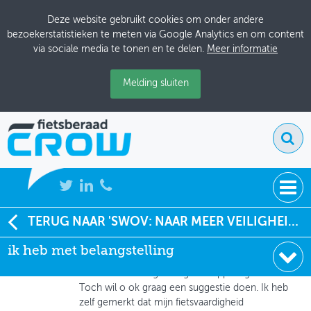
Deze website gebruikt cookies om onder andere
bezoekerstatistieken te meten via Google Analytics en om content
via sociale media te tonen en te delen.
Meer informatie
Melding sluiten
NIEUWS
TERUG NAAR 'SWOV: NAAR MEER VEILIGHEID VOOR OUDERE FIETSERS'
Jos van Nuenen
, Fietsersbond
ik heb met belangstelling
BIJEENKOMSTEN
12-05-2021 om 16:52
ik heb met belangstelling het rapport gelezen.
KENNISBANK
Toch wil o ok graag een suggestie doen. Ik heb
zelf gemerkt dat mijn fietsvaardigheid
ADRESSENBOEK