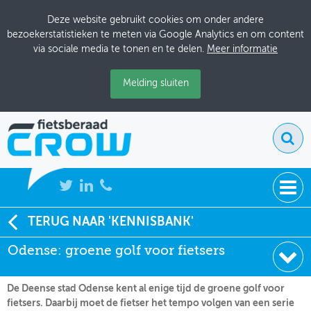
Deze website gebruikt cookies om onder andere
bezoekerstatistieken te meten via Google Analytics en om content
via sociale media te tonen en te delen.
Meer informatie
Melding sluiten
NIEUWS
TERUG NAAR 'KENNISBANK'
Soort:
Nieuws Fietsberaad
Odense: groene golf voor fietsers
BIJEENKOMSTEN
Datum:
12-10-2005
KENNISBANK
De Deense stad Odense kent al enige tijd de groene golf voor
fietsers. Daarbij moet de fietser het tempo volgen van een serie
ADRESSENBOEK