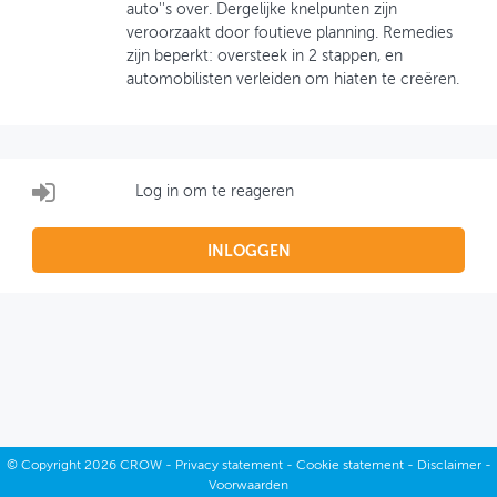
auto''s over. Dergelijke knelpunten zijn
veroorzaakt door foutieve planning. Remedies
OVER FIETSBERAAD
zijn beperkt: oversteek in 2 stappen, en
automobilisten verleiden om hiaten te creëren.
THEMASITES
MIJN PROFIEL
GEBRUIKER
Log in om te reageren
INLOGGEN
©
Copyright
2026 CROW -
Privacy statement
-
Cookie statement
-
Disclaimer
-
Voorwaarden