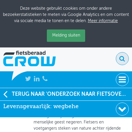
Deze website gebruikt cookies om onder andere
bezoekerstatistieken te meten via Google Analytics en om content
via sociale media te tonen en te delen.
Meer informatie
Melding sluiten
NIEUWS
TERUG NAAR 'ONDERZOEK NAAR FIETSOVERSTEKEN'
Global Administrator
Levensgevaarlijk: wegbehe
BIJEENKOMSTEN
08-11-2018 om 11:28
Levensgevaarlijk: wegbeheerders die de
KENNISBANK
menselijke geest negeren. Fietsers en
voetgangers steken van nature achter rijdende
ADRESSENBOEK