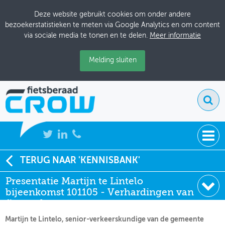
Deze website gebruikt cookies om onder andere
bezoekerstatistieken te meten via Google Analytics en om content
via sociale media te tonen en te delen.
Meer informatie
Melding sluiten
NIEUWS
TERUG NAAR 'KENNISBANK'
Soort:
Presentatie
Presentatie Martijn te Lintelo
BIJEENKOMSTEN
Auteur:
Martijn te Lintelo
bijeenkomst 101105 - Verhardingen van
Datum:
10-11-2005
KENNISBANK
fietspaden
Martijn te Lintelo, senior-verkeerskundige van de gemeente
ADRESSENBOEK