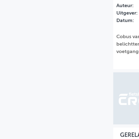
Auteur:
MIJN PROFIEL
Uitgever:
Datum:
GEBRUIKER
Cobus va
belichtte
voetgang
GEREL