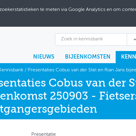
ekerstatistieken te meten via Google Analytics en om content
Zoek in kennisbank
NIEUWS
BIJEENKOMSTEN
KENN
Kennisbank
/
Presentaties Cobus van der Stel en Rian Jans bi
sentaties Cobus van der S
eenkomst 250903 - Fietser
tgangersgebieden
Presentatie