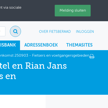
 via sociale
Melding sluiten
OVER FIETSBERAAD
INLOGGEN
ISBANK
ADRESSENBOEK
THEMASITES
jeenkomst 250903 - Fietsers en voetgangersgebieden
tel en Rian Jans
s en