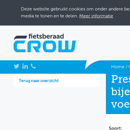
Deze website gebruikt cookies om onder andere bezo
media te tonen en te delen.
Meer informatie
NIEUWS
Home
/
Pre
BIJEENKOMSTEN
Terug naar overzicht
bij
KENNISBANK
voe
ADRESSENBOEK
OVER FIETSBERAAD
THEMASITES
Soort: