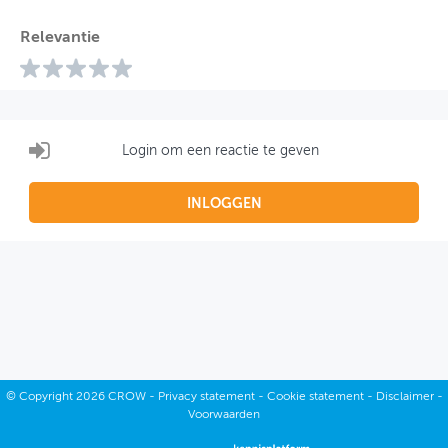
Relevantie
Login om een reactie te geven
INLOGGEN
©
Copyright
2026 CROW -
Privacy statement
-
Cookie statement
-
Disclaimer
-
Voorwaarden