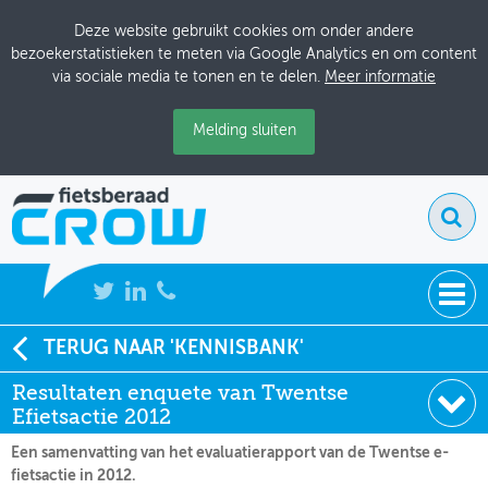
Deze website gebruikt cookies om onder andere
bezoekerstatistieken te meten via Google Analytics en om content
via sociale media te tonen en te delen.
Meer informatie
Melding sluiten
NIEUWS
TERUG NAAR 'KENNISBANK'
Soort:
Onderzoeksrapporten
Resultaten enquete van Twentse
BIJEENKOMSTEN
Datum:
03-01-2013
Efietsactie 2012
KENNISBANK
Een samenvatting van het evaluatierapport van de Twentse e-
fietsactie in 2012.
ADRESSENBOEK