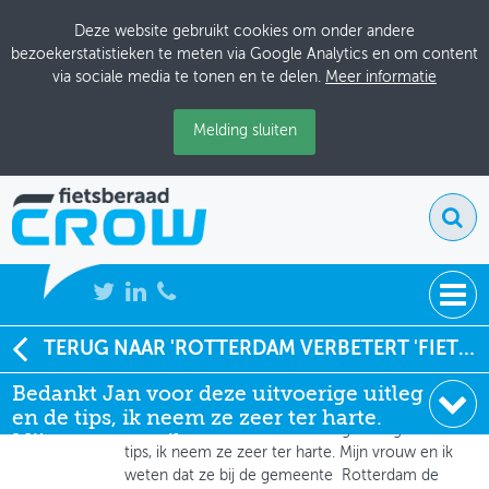
Deze website gebruikt cookies om onder andere
bezoekerstatistieken te meten via Google Analytics en om content
via sociale media te tonen en te delen.
Meer informatie
Melding sluiten
NIEUWS
TERUG NAAR 'ROTTERDAM VERBETERT 'FIETSFLOW' OP DRUKSTE FIETSROUTE'
Etienne Bral
, Fietsersbond
Bedankt Jan voor deze uitvoerige uitleg
BIJEENKOMSTEN
20-01-2017 om 12:38
en de tips, ik neem ze zeer ter harte.
Bedankt Jan voor deze uitvoerige uitleg en de
KENNISBANK
Mijn vrouw en ik wete
tips, ik neem ze zeer ter harte. Mijn vrouw en ik
weten dat ze bij de gemeente Rotterdam de
ADRESSENBOEK