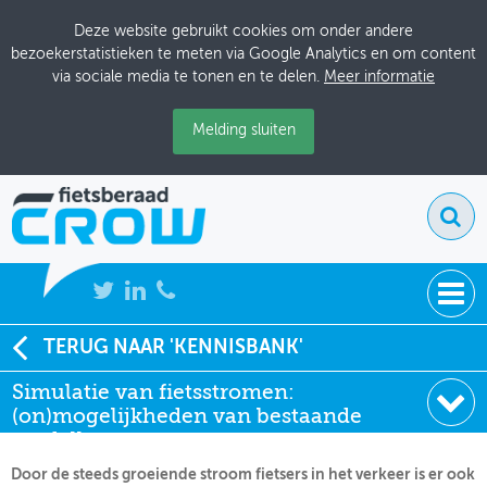
Deze website gebruikt cookies om onder andere
bezoekerstatistieken te meten via Google Analytics en om content
via sociale media te tonen en te delen.
Meer informatie
Melding sluiten
NIEUWS
TERUG NAAR 'KENNISBANK'
Soort:
Onderzoeksrapporten
Simulatie van fietsstromen:
BIJEENKOMSTEN
Auteur:
Erwin Bezembinder
(on)mogelijkheden van bestaande
Datum:
01-09-2023
KENNISBANK
modellen
Door de steeds groeiende stroom fietsers in het verkeer is er ook
ADRESSENBOEK