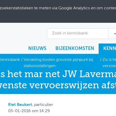
ekerstatistieken te meten via Google Analytics en om content
Zoek in kennisbank
NIEUWS
BIJEENKOMSTEN
KENN
Kennisbank
/
Verdeling kosten grootste pijnpunt bij
/
Zo is 
stationsstallingen
vervoer
is het mar net JW Laverma
enste vervoerswijzen afst
Riet Beukert
, particulier
05-01-2016 om 14:29