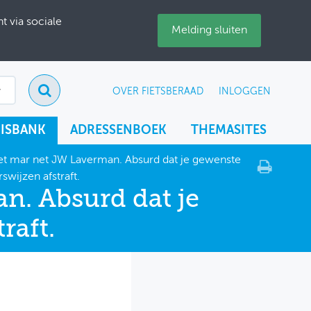
 via sociale
Melding sluiten
OVER FIETSBERAAD
INLOGGEN
ISBANK
ADRESSENBOEK
THEMASITES
het mar net JW Laverman. Absurd dat je gewenste
swijzen afstraft.
n. Absurd dat je
raft.