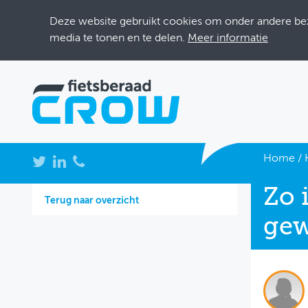
Deze website gebruikt cookies om onder andere bezo
media te tonen en te delen.
Meer informatie
NIEUWS
Home
/
BIJEENKOMSTEN
Zo 
Terug naar overzicht
KENNISBANK
gew
ADRESSENBOEK
OVER FIETSBERAAD
THEMASITES