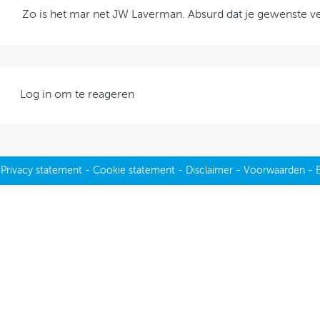
Zo is het mar net JW Laverman. Absurd dat je gewenste ve
Log in om te reageren
-
Privacy statement
-
Cookie statement
-
Disclaimer
-
Voorwaarden
-