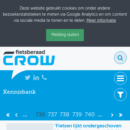
Deze website gebruikt cookies om onder andere
bezoekerstatistieken te meten via Google Analytics en om content
via sociale media te tonen en te delen.
Meer informatie
Melding sluiten
Kennisbank
NIEUWS
7477 resultaten
BIJEENKOMSTEN
Filter uw resultaten -
Wis filters
...
736
737
738
739
740
...
KENNISBANK
Item type
'Fietsen lijkt ondergeschoven
ADRESSENBOEK