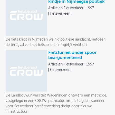
Onze selectie
kindje in Nijmeegse politiek'
Artikelen Fietsverkeer
1997
OVER FIETSBERAAD
Uitgever
Fietsverkeer
THEMASITES
Taal
MIJN PROFIEL
Jaar
De fiets krijgt in Nijmegen weinig politieke aandacht, hetgeen
GEBRUIKER
de terugval van het fietsaandeel mogelijk verklaart.
Fietstunnel onder spoor
beargumenteerd
Artikelen Fietsverkeer
1997
Fietsverkeer
De Landbouwuniversiteit Wageningen ontwierp een methode,
vastgelegd in een CROW-publicatie, om na te gaan wanneer
voor fietsverkeer barrièrewerking dreigt door nieuwe
infrastructuur.