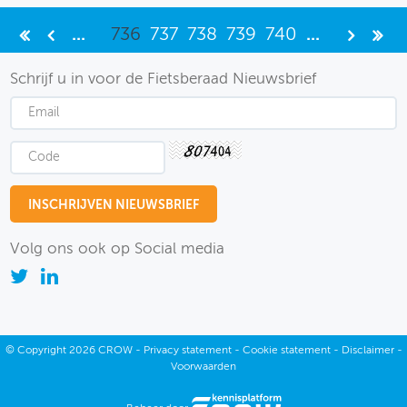
...
736
737
738
739
740
...
Schrijf u in voor de Fietsberaad Nieuwsbrief
Volg ons ook op Social media
©
Copyright
2026 CROW -
Privacy statement
-
Cookie statement
-
Disclaimer
-
Voorwaarden