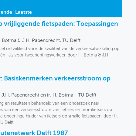
gende
Laatste
p vrijliggende fietspaden: Toepassingen
. Botma & J.H. Papendrecht, TU Delft
del ontwikkeld voor de kwaliteit van de verkeersafwikkeling op
 één- als voor tweerichtingsverkeer. door H. Botma & J.H.
r: Basiskenmerken verkeersstroom op
r. J.H. Papendrecht en ir. H. Botma - TU Delft
ting en resultaten behandeld van een onderzoek naar
s van een verkeersstroom van fietsers en bromfietsers op
 de onderlinge hinder van fietsers op smalle fietspaden. door Ir.
TU Delft
routenetwerk Delft 1987