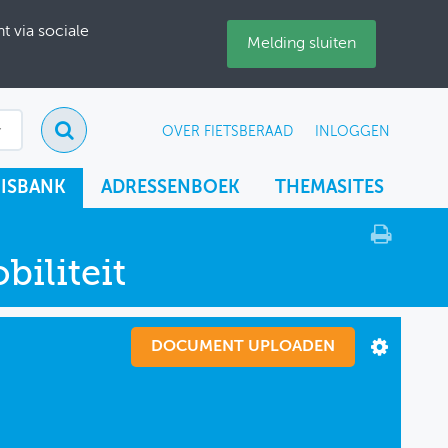
 via sociale
Melding sluiten
OVER FIETSBERAAD
INLOGGEN
ISBANK
ADRESSENBOEK
THEMASITES
iliteit
DOCUMENT UPLOADEN