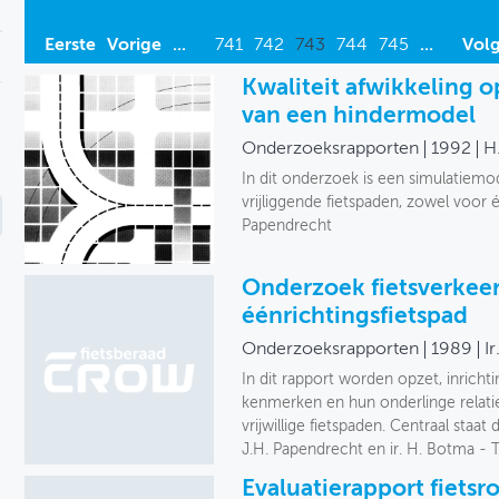
Eerste
Vorige
...
741
742
743
744
745
...
Vol
Kwaliteit afwikkeling o
van een hindermodel
Onderzoeksrapporten
1992
H
In dit onderzoek is een simulatiemo
vrijliggende fietspaden, zowel voor
Papendrecht
Onderzoek fietsverkee
éénrichtingsfietspad
Onderzoeksrapporten
1989
I
In dit rapport worden opzet, inrich
kenmerken en hun onderlinge relatie
vrijwillige fietspaden. Centraal staat
J.H. Papendrecht en ir. H. Botma - 
Evaluatierapport fiets