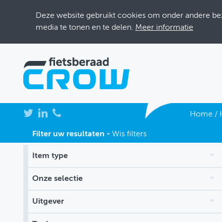
Deze website gebruikt cookies om onder andere bezo
media te tonen en te delen.
Meer informatie
NIEUWS
Home
/
BIJEENKOMSTEN
Filter uw resultaten -
Wis filters
KENNISBANK
Item type
ADRESSENBOEK
Onze selectie
OVER FIETSBERAAD
Uitgever
THEMASITES