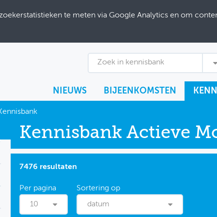
ekerstatistieken te meten via Google Analytics en om content
Zoek in kennisbank
NIEUWS
BIJEENKOMSTEN
KENN
Kennisbank
Kennisbank Actieve Mob
7476 resultaten
10
datum