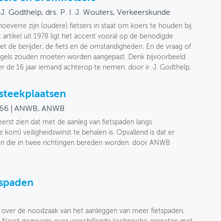
. J. Godthelp, drs. P. I. J. Wouters, Verkeerskunde
 hoeverre zijn (oudere) fietsers in staat om koers te houden bij
 artikel uit 1978 ligt het accent vooral op de benodigde
 de berijder, de fiets en de omstandigheden. En de vraag of
egels zouden moeten worden aangepast. Denk bijvoorbeeld
 de 16 jaar iemand achterop te nemen. door ir. J. Godthelp,
rsteekplaatsen
66
ANWB, ANWB
eerst zien dat met de aanleg van fietspaden langs
om) veiligheidswinst te behalen is. Opvallend is dat er
n die in twee richtingen bereden worden. door ANWB
tspaden
s!" over de noodzaak van het aanleggen van meer fietspaden,