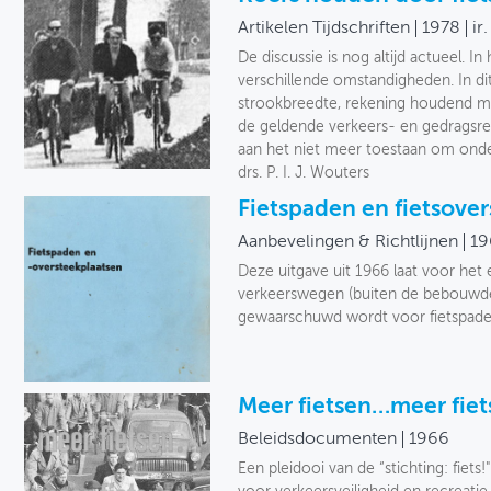
Artikelen Tijdschriften
1978
ir
De discussie is nog altijd actueel. In
verschillende omstandigheden. In dit
strookbreedte, rekening houdend met
de geldende verkeers- en gedragsr
aan het niet meer toestaan om onder
drs. P. I. J. Wouters
Fietspaden en fietsove
Aanbevelingen & Richtlijnen
19
Deze uitgave uit 1966 laat voor het 
verkeerswegen (buiten de bebouwde k
gewaarschuwd wordt voor fietspade
Meer fietsen…meer fie
Beleidsdocumenten
1966
Een pleidooi van de “stichting: fiet