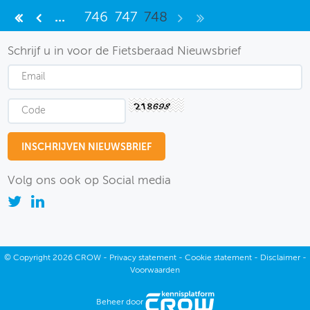
...
746
747
748
Schrijf u in voor de Fietsberaad Nieuwsbrief
Volg ons ook op Social media
©
Copyright
2026 CROW -
Privacy statement
-
Cookie statement
-
Disclaimer
-
Voorwaarden
Beheer door