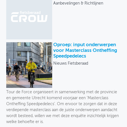
Onze selectie
Aanbevelingen & Richtlijnen
OVER FIETSBERAAD
Uitgever
THEMASITES
Taal
MIJN PROFIEL
Jaar
Oproep: input onderwerpen
GEBRUIKER
voor Masterclass Ontheffing
Speedpedelecs
Nieuws Fietsberaad
Tour de Force organiseert in samenwerking met de provincie
en gemeente Utrecht komend voorjaar een ‘Masterclass
Ontheffing Speedpedelecs’. Om ervoor te zorgen dat in deze
verdiepende masterclass aan de juiste onderwerpen aandacht
wordt besteed, willen we met deze enquête inzichtelijk krijgen
welke behoefte er is.