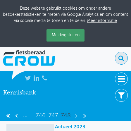
Deze website gebruikt cookies om onder andere
bezoekerstatistieken te meten via Google Analytics en om content
via sociale media te tonen en te delen.
Meer informatie
Melding sluiten
Kennisbank
NIEUWS
7475 resultaten
BIJEENKOMSTEN
Filter uw resultaten -
Wis filters
...
746
747
748
KENNISBANK
Item type
Actueel 2023
ADRESSENBOEK