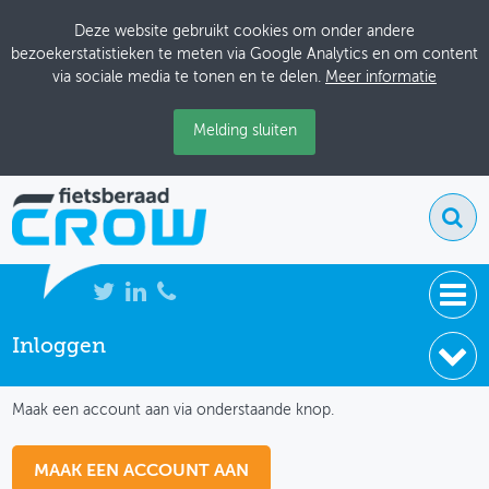
Deze website gebruikt cookies om onder andere
bezoekerstatistieken te meten via Google Analytics en om content
via sociale media te tonen en te delen.
Meer informatie
Melding sluiten
Inloggen
NIEUWS
IK HEB NOG GEEN ACCOUNT
BIJEENKOMSTEN
Maak een account aan via onderstaande knop.
KENNISBANK
MAAK EEN ACCOUNT AAN
ADRESSENBOEK