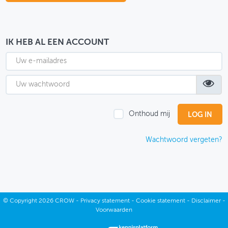
OVER FIETSBERAAD
THEMASITES
IK HEB AL EEN ACCOUNT
MIJN PROFIEL
GEBRUIKER
Onthoud mij
Wachtwoord vergeten?
©
Copyright
2026 CROW -
Privacy statement
-
Cookie statement
-
Disclaimer
-
Voorwaarden