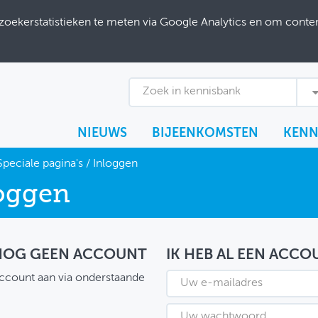
ekerstatistieken te meten via Google Analytics en om content
Zoek in kennisbank
NIEUWS
BIJEENKOMSTEN
KENN
Speciale pagina's
/
Inloggen
oggen
 NOG GEEN ACCOUNT
IK HEB AL EEN ACCO
ccount aan via onderstaande