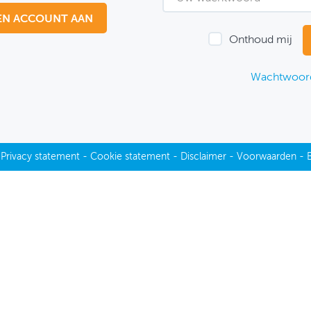
EN ACCOUNT AAN
Onthoud mij
Wachtwoord
-
Privacy statement
-
Cookie statement
-
Disclaimer
-
Voorwaarden
-