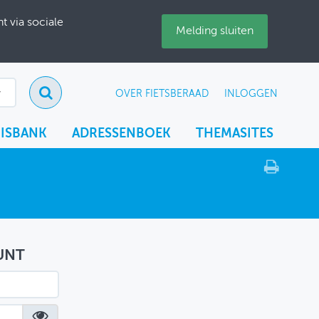
 via sociale
Melding sluiten
OVER FIETSBERAAD
INLOGGEN
ISBANK
ADRESSENBOEK
THEMASITES
UNT