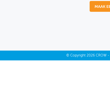
MAAK E
MIJN PROFIEL
GEBRUIKER
©
Copyright
2026 CROW 