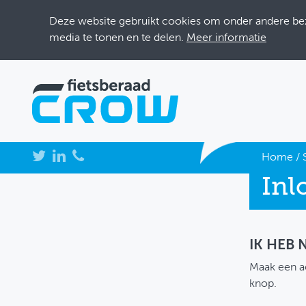
Deze website gebruikt cookies om onder andere bezo
media te tonen en te delen.
Meer informatie
NIEUWS
Home
/
Inl
BIJEENKOMSTEN
KENNISBANK
ADRESSENBOEK
IK HEB
Maak een a
OVER FIETSBERAAD
knop.
THEMASITES