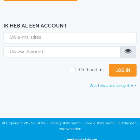
OVER FIETSBERAAD
THEMASITES
IK HEB AL EEN ACCOUNT
MIJN PROFIEL
GEBRUIKER
Onthoud mij
Wachtwoord vergeten?
©
Copyright
2026 CROW -
Privacy statement
-
Cookie statement
-
Disclaimer
-
Voorwaarden