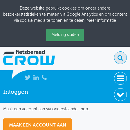
Deze website gebruikt cookies om onder andere
bezoekerstatistieken te meten via Google Analytics en om content
via sociale media te tonen en te delen.
Meer informatie
Melding sluiten
Inloggen
NIEUWS
IK HEB NOG GEEN ACCOUNT
BIJEENKOMSTEN
Maak een account aan via onderstaande knop.
KENNISBANK
MAAK EEN ACCOUNT AAN
ADRESSENBOEK