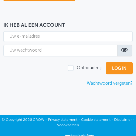
OVER FIETSBERAAD
THEMASITES
IK HEB AL EEN ACCOUNT
MIJN PROFIEL
GEBRUIKER
Onthoud mij
Wachtwoord vergeten?
©
Copyright
2026 CROW -
Privacy statement
-
Cookie statement
-
Disclaimer
-
Voorwaarden