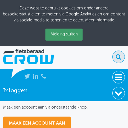
Deze website gebruikt cookies om onder andere
bezoekerstatistieken te meten via Google Analytics en om content
via sociale media te tonen en te delen.
Meer informatie
Melding sluiten
Inloggen
NIEUWS
IK HEB NOG GEEN ACCOUNT
BIJEENKOMSTEN
Maak een account aan via onderstaande knop.
KENNISBANK
MAAK EEN ACCOUNT AAN
ADRESSENBOEK