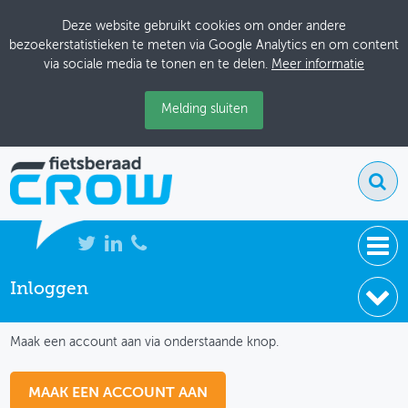
Deze website gebruikt cookies om onder andere
bezoekerstatistieken te meten via Google Analytics en om content
via sociale media te tonen en te delen.
Meer informatie
Melding sluiten
Inloggen
NIEUWS
IK HEB NOG GEEN ACCOUNT
BIJEENKOMSTEN
Maak een account aan via onderstaande knop.
KENNISBANK
MAAK EEN ACCOUNT AAN
ADRESSENBOEK