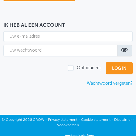
OVER FIETSBERAAD
THEMASITES
IK HEB AL EEN ACCOUNT
MIJN PROFIEL
GEBRUIKER
Onthoud mij
Wachtwoord vergeten?
©
Copyright
2026 CROW -
Privacy statement
-
Cookie statement
-
Disclaimer
-
Voorwaarden