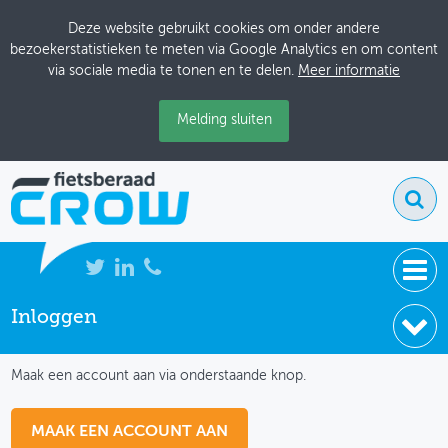
Deze website gebruikt cookies om onder andere
bezoekerstatistieken te meten via Google Analytics en om content
via sociale media te tonen en te delen.
Meer informatie
Melding sluiten
Inloggen
NIEUWS
IK HEB NOG GEEN ACCOUNT
BIJEENKOMSTEN
Maak een account aan via onderstaande knop.
KENNISBANK
MAAK EEN ACCOUNT AAN
ADRESSENBOEK