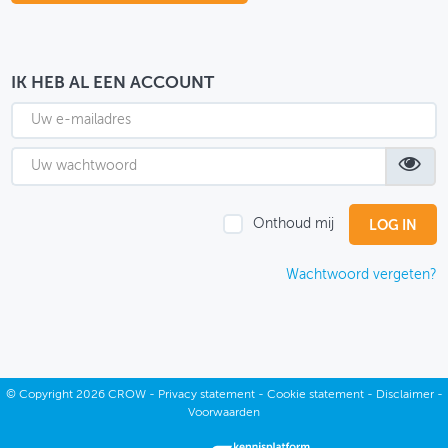
OVER FIETSBERAAD
THEMASITES
IK HEB AL EEN ACCOUNT
MIJN PROFIEL
GEBRUIKER
Onthoud mij
Wachtwoord vergeten?
©
Copyright
2026 CROW -
Privacy statement
-
Cookie statement
-
Disclaimer
-
Voorwaarden