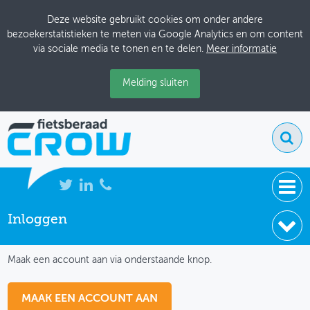
Deze website gebruikt cookies om onder andere
bezoekerstatistieken te meten via Google Analytics en om content
via sociale media te tonen en te delen.
Meer informatie
Melding sluiten
Inloggen
NIEUWS
IK HEB NOG GEEN ACCOUNT
BIJEENKOMSTEN
Maak een account aan via onderstaande knop.
KENNISBANK
MAAK EEN ACCOUNT AAN
ADRESSENBOEK