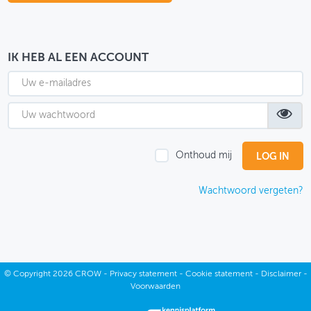
OVER FIETSBERAAD
THEMASITES
IK HEB AL EEN ACCOUNT
MIJN PROFIEL
GEBRUIKER
Onthoud mij
Wachtwoord vergeten?
©
Copyright
2026 CROW -
Privacy statement
-
Cookie statement
-
Disclaimer
-
Voorwaarden