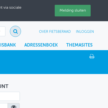
 via sociale
Melding sluiten
OVER FIETSBERAAD
INLOGGEN
ISBANK
ADRESSENBOEK
THEMASITES
UNT