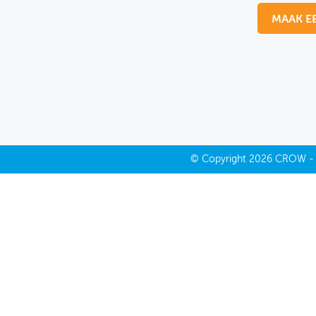
MAAK E
MIJN PROFIEL
GEBRUIKER
©
Copyright
2026 CROW 