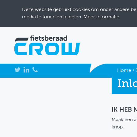
Deze website gebruikt cookies om onder andere bezo
media te tonen en te delen.
Meer informatie
NIEUWS
Home
/
Inl
BIJEENKOMSTEN
KENNISBANK
ADRESSENBOEK
IK HEB
Maak een a
OVER FIETSBERAAD
knop.
THEMASITES