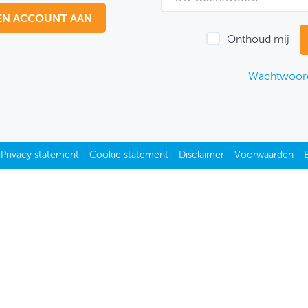
EN ACCOUNT AAN
Onthoud mij
Wachtwoord
-
Privacy statement
-
Cookie statement
-
Disclaimer
-
Voorwaarden
-