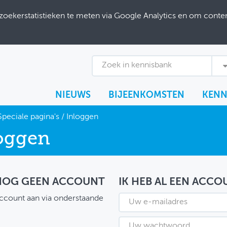
ekerstatistieken te meten via Google Analytics en om content
Zoek in kennisbank
NIEUWS
BIJEENKOMSTEN
KENN
Speciale pagina's
/
Inloggen
oggen
 NOG GEEN ACCOUNT
IK HEB AL EEN ACCO
ccount aan via onderstaande