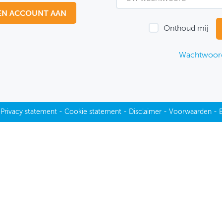
EN ACCOUNT AAN
Onthoud mij
Wachtwoord
-
Privacy statement
-
Cookie statement
-
Disclaimer
-
Voorwaarden
-