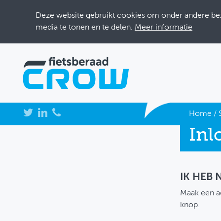
Deze website gebruikt cookies om onder andere bezo
media te tonen en te delen.
Meer informatie
NIEUWS
Home
/
Inl
BIJEENKOMSTEN
KENNISBANK
ADRESSENBOEK
IK HEB
Maak een a
OVER FIETSBERAAD
knop.
THEMASITES