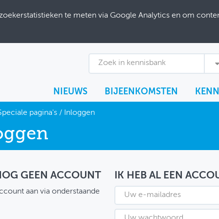
ekerstatistieken te meten via Google Analytics en om content
Zoek in kennisbank
NIEUWS
BIJEENKOMSTEN
KENN
Speciale pagina's
/
Inloggen
oggen
 NOG GEEN ACCOUNT
IK HEB AL EEN ACCO
ccount aan via onderstaande