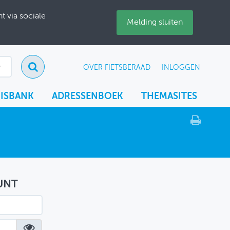
 via sociale
Melding sluiten
OVER FIETSBERAAD
INLOGGEN
ISBANK
ADRESSENBOEK
THEMASITES
UNT