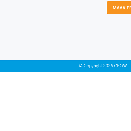
MAAK E
MIJN PROFIEL
GEBRUIKER
©
Copyright
2026 CROW 