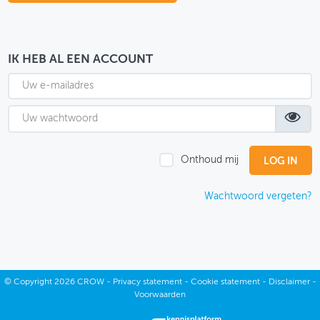
OVER FIETSBERAAD
THEMASITES
IK HEB AL EEN ACCOUNT
MIJN PROFIEL
GEBRUIKER
Onthoud mij
Wachtwoord vergeten?
©
Copyright
2026 CROW -
Privacy statement
-
Cookie statement
-
Disclaimer
-
Voorwaarden