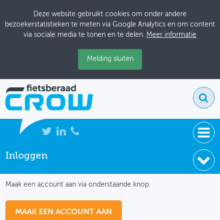
Deze website gebruikt cookies om onder andere
bezoekerstatistieken te meten via Google Analytics en om content
via sociale media te tonen en te delen.
Meer informatie
Melding sluiten
Inloggen
NIEUWS
IK HEB NOG GEEN ACCOUNT
BIJEENKOMSTEN
Maak een account aan via onderstaande knop.
KENNISBANK
MAAK EEN ACCOUNT AAN
ADRESSENBOEK